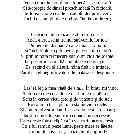
Vede cum din ceruri luna lunecă și se coboară
Și s-apropie de dînsul preschimbată în fecioară.
Înflorea cărarea ca de pasul blîndei primăveri;
Ochii ei sunt plini de umbra tăinuitelor dureri;
Codrii se înfiorează de atîta frumusețe,
Apele-ncrețesc în tremur străveziile lor fețe,
Pulbere de diamante cade fină ca o bură,
Scînteind plutea prin aer și pe toate din natură
Și prin mîndra fermecare sun-o muzică de șoapte,
Iar pe ceruri se înalță curcubeele de noapte…
Ea, șezînd cu el alături, mîna fină i-o întinde,
Părul ei cel negru-n valuri de mătasă se desprinde:
— Las’ să leg a mea viață de a ta… În brațu-mi vino,
Și durerea mea cea dulce cu durerea ta alin-o…
Scris în cartea vieții este și de veacuri și de stele
Eu să fiu a ta stăpînă, tu stăpîn vieții mele.
Și cum o privea sultanul, ea se-ntunecă… dispare;
Iar din inima lui simte un copac cum că răsare,
Care crește într-o clipǎ ca în veacuri, mereu crește,
Cu-a lui ramuri peste lume, peste mare se lățește;
Umbra lui cea uriașă orizontul îl cuprinde