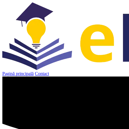
Sari
la
conținut
Pagină principală
Contact