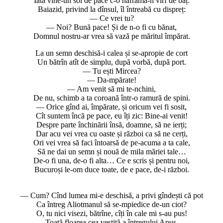
Iată vine-un sol de pace c-o năframă-n vîrf de băț.
Baiazid, privind la dînsul, îl întreabă cu dispreț:
— Ce vrei tu?
— Noi? Bună pace! Și de n-o fi cu bănat,
Domnul nostru-ar vrea să vază pe măritul împărat.
La un semn deschisă-i calea și se-apropie de cort
Un bătrîn atît de simplu, după vorbă, după port.
— Tu ești Mircea?
— Da-mpărate!
— Am venit să mi te-nchini,
De nu, schimb a ta coroană într-o ramură de spini.
— Orice gînd ai, împărate, și oricum vei fi sosit,
Cît suntem încă pe pace, eu îți zic: Bine-ai venit!
Despre parte închinării însă, doamne, să ne ierți;
Dar acu vei vrea cu oaste și război ca să ne cerți,
Ori vei vrea să faci întoarsă de pe-acuma a ta cale,
Să ne dai un semn și nouă de mila măriei tale…
De-o fi una, de-o fi alta… Ce e scris și pentru noi,
Bucuroși le-om duce toate, de e pace, de-i război.
— Cum? Cînd lumea mi-e deschisă, a privi gîndești că pot
Ca întreg Aliotmanul să se-mpiedice de-un ciot?
O, tu nici visezi, bătrîne, cîți în cale mi s-au pus!
Toată floarea cea vestită a întregului Apus,