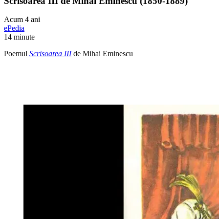
Scrisoarea III de Mihai Eminescu (1850-1889)
Acum 4 ani
ePedia
14 minute
Poemul
Scrisoarea III
de Mihai Eminescu