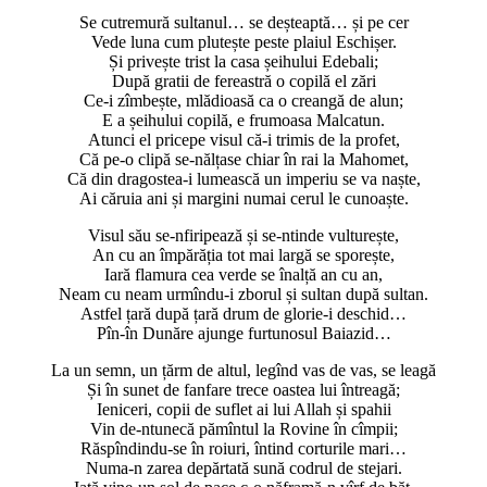
Se cutremură sultanul… se deșteaptă… și pe cer
Vede luna cum plutește peste plaiul Eschișer.
Și privește trist la casa șeihului Edebali;
După gratii de fereastră o copilă el zări
Ce-i zîmbește, mlădioasă ca o creangă de alun;
E a șeihului copilă, e frumoasa Malcatun.
Atunci el pricepe visul că-i trimis de la profet,
Că pe-o clipă se-nălțase chiar în rai la Mahomet,
Că din dragostea-i lumească un imperiu se va naște,
Ai căruia ani și margini numai cerul le cunoaște.
Visul său se-nfiripează și se-ntinde vulturește,
An cu an împărăția tot mai largă se sporește,
Iară flamura cea verde se înalță an cu an,
Neam cu neam urmîndu-i zborul și sultan după sultan.
Astfel țară după țară drum de glorie-i deschid…
Pîn-în Dunăre ajunge furtunosul Baiazid…
La un semn, un țărm de altul, legînd vas de vas, se leagă
Și în sunet de fanfare trece oastea lui întreagă;
Ieniceri, copii de suflet ai lui Allah și spahii
Vin de-ntunecă pămîntul la Rovine în cîmpii;
Răspîndindu-se în roiuri, întind corturile mari…
Numa-n zarea depărtată sună codrul de stejari.