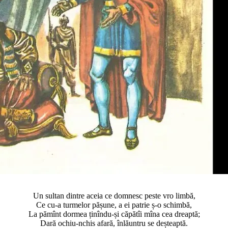
Un sultan dintre aceia ce domnesc peste vro limbă,
Ce cu-a turmelor pășune, a ei patrie ș-o schimbă,
La pămînt dormea ținîndu-și căpătîi mîna cea dreaptă;
Dară ochiu-nchis afară, înlăuntru se deșteaptă.