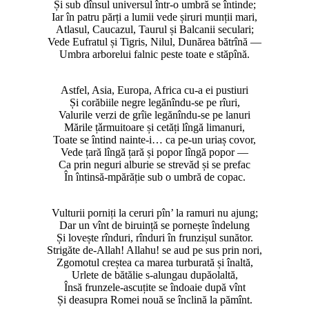
Și sub dînsul universul într-o umbră se întinde;
Iar în patru părți a lumii vede șiruri munții mari,
Atlasul, Caucazul, Taurul și Balcanii seculari;
Vede Eufratul și Tigris, Nilul, Dunărea bătrînă —
Umbra arborelui falnic peste toate e stăpînă.
Astfel, Asia, Europa, Africa cu-a ei pustiuri
Și corăbiile negre legănîndu-se pe rîuri,
Valurile verzi de grîie legănîndu-se pe lanuri
Mările țǎrmuitoare și cetăți lîngă limanuri,
Toate se întind nainte-i… ca pe-un uriaș covor,
Vede țară lîngă țară și popor lîngă popor —
Ca prin neguri alburie se strevăd și se prefac
În întinsă-mpărăție sub o umbră de copac.
Vulturii porniți la ceruri pîn’ la ramuri nu ajung;
Dar un vînt de biruință se pornește îndelung
Și lovește rînduri, rînduri în frunzișul sunător.
Strigăte de-Allah! Allahu! se aud pe sus prin nori,
Zgomotul creștea ca marea turburată și înaltă,
Urlete de bătălie s-alungau dupăolaltă,
Însă frunzele-ascuțite se îndoaie după vînt
Și deasupra Romei nouă se înclină la pămînt.