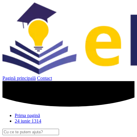
Sari
la
conținut
Pagină principală
Contact
Prima pagină
24 iunie 1314
Caută
după: