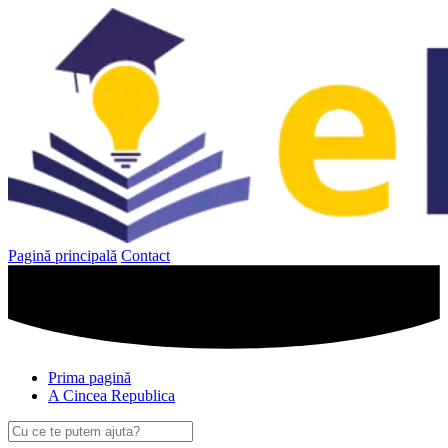
Sari
la
conținut
Pagină principală
Contact
Prima pagină
A Cincea Republica
Caută
după: