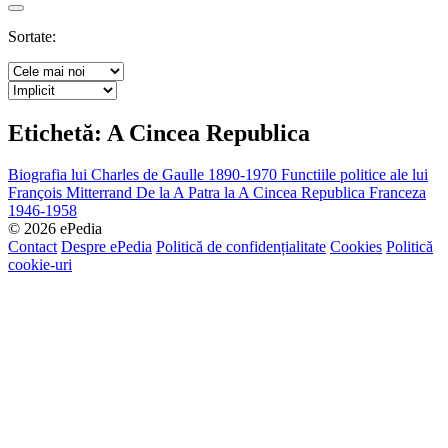
Search
Sortate:
Etichetă:
A Cincea Republica
Biografia lui Charles de Gaulle 1890-1970
Functiile politice ale lui
François Mitterrand
De la A Patra la A Cincea Republica Franceza
1946-1958
© 2026 ePedia
Contact
Despre ePedia
Politică de confidențialitate
Cookies
Politică
cookie-uri