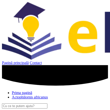
Sari
la
conținut
Pagină principală
Contact
Prima pagină
Actophilornis africanus
Caută
după: