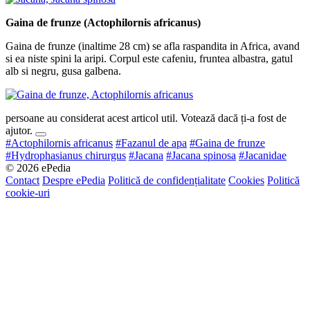
Gaina de frunze (Actophilornis africanus)
Gaina de frunze (inaltime 28 cm) se afla raspandita in Africa, avand
si ea niste spini la aripi. Corpul este cafeniu, fruntea albastra, gatul
alb si negru, gusa galbena.
persoane au considerat acest articol util. Votează dacă ți-a fost de
ajutor.
#Actophilornis africanus
#Fazanul de apa
#Gaina de frunze
#Hydrophasianus chirurgus
#Jacana
#Jacana spinosa
#Jacanidae
© 2026 ePedia
Contact
Despre ePedia
Politică de confidențialitate
Cookies
Politică
cookie-uri