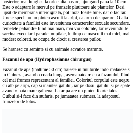
posterior, mai lungi ca la orice alta pasare, ajungand pana la 10 cm.
Este o adaptare la mersul pe frunzele plutitoare ale plantelor. Desi
lipsit de membrana interdigitala, pot inota foarte bine, dar o fac rar.
Unele specii au un pinten ascutit la aripi, ca arma de aparare. O alta
curiozitate a familiei este inversiunea caracterelor sexuale secundare,
femelele paliandre fiind mai mari, mai viu colorate, lor revenindu-le
sarcina executarii paradei nuptiale, in timp ce masculii mai mici, mai
modest colorati, se ocupa de clocit si cresterea puilor.
Se hranesc cu seminte si cu animale acvatice marunte.
Fazanul de apa (Hydrophasianus chirurgus)
Fazanul de apa (inaltime 50 cm) traieste in tinuturile indo-malaieze si
in Chineza, avand o coada lunga, asemanatoare cu a fazanului, fiind
cel mai frumos reprezentant al familiei. Coloritul corpului este negru,
cu alb pe aripi, cap si inaintea gatului, iar pe dosul gatului si pe spate
avand o pata mare galbena. La aripa are un pinten foarte taios.
Cuibul si-l face din stufaris, pe jumatatea submers, la adapostul
frunzelor de lotus.