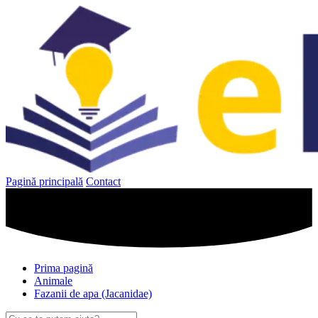
Sari
la
conținut
Pagină principală
Contact
Prima pagină
Animale
Fazanii de apa (Jacanidae)
Caută