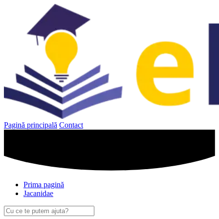
Sari
la
conținut
Pagină principală
Contact
Prima pagină
Jacanidae
Caută
după: