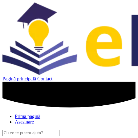
Sari
la
conținut
Pagină principală
Contact
Prima pagină
Asasinare
Caută
după: