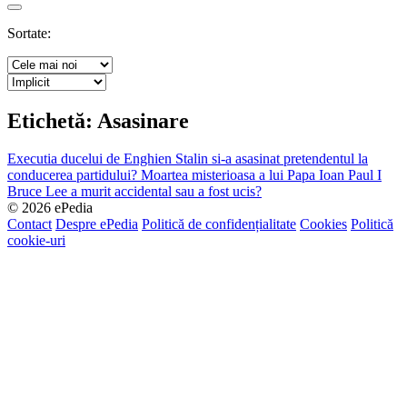
Search
Sortate:
Etichetă:
Asasinare
Executia ducelui de Enghien
Stalin si-a asasinat pretendentul la
conducerea partidului?
Moartea misterioasa a lui Papa Ioan Paul I
Bruce Lee a murit accidental sau a fost ucis?
© 2026 ePedia
Contact
Despre ePedia
Politică de confidențialitate
Cookies
Politică
cookie-uri