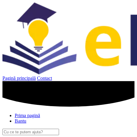
Sari
la
conținut
Pagină principală
Contact
Prima pagină
Bantu
Caută
după: