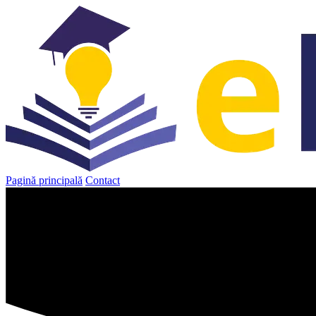
Sari
la
conținut
Pagină principală
Contact