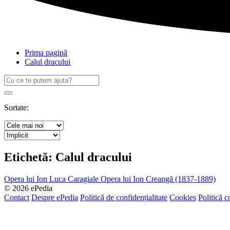
Prima pagină
Calul dracului
Caută
după:
Search
Sortate:
Etichetă:
Calul dracului
Opera lui Ion Luca Caragiale
Opera lui Ion Creangă (1837-1889)
© 2026 ePedia
Contact
Despre ePedia
Politică de confidențialitate
Cookies
Politică c