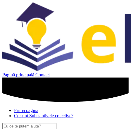
Sari
la
conținut
Pagină principală
Contact
Prima pagină
Ce sunt Substantivele colective?
Caută
după: