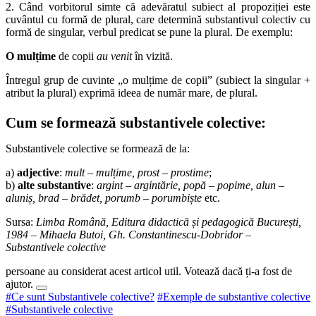
2. Când vorbitorul simte că adevăratul subiect al propoziției este
cuvântul cu formă de plural, care determină substantivul colectiv cu
formă de singular, verbul predicat se pune la plural. De exemplu:
O mulțime
de copii
au venit
în vizită.
Întregul grup de cuvinte „o mulțime de copii” (subiect la singular +
atribut la plural) exprimă ideea de număr mare, de plural.
Cum se formează substantivele colective:
Substantivele colective se formează de la:
a)
adjective
:
mult – mulțime, prost – prostime
;
b)
alte substantive
:
argint – argintărie, popă – popime, alun –
aluniș, brad – brădet, porumb – porumbiște
etc.
Sursa:
Limba Română, Editura didactică și pedagogică București,
1984 – Mihaela Butoi, Gh. Constantinescu-Dobridor –
Substantivele colective
persoane au considerat acest articol util. Votează dacă ți-a fost de
ajutor.
#Ce sunt Substantivele colective?
#Exemple de substantive colective
#Substantivele colective