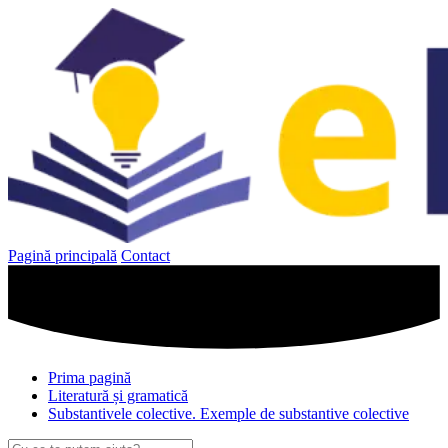
Sari
la
conținut
Pagină principală
Contact
Prima pagină
Literatură și gramatică
Substantivele colective. Exemple de substantive colective
Caută