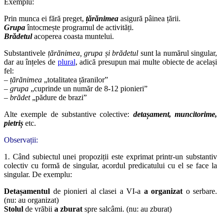
Exemplu:
Prin munca ei fără preget,
țărănimea
asigură pâinea țării.
Grupa
întocmește programul de activități.
Brădetul
acoperea coasta muntelui.
Substantivele
țărănimea, grupa și brădetul
sunt la numărul singular,
dar au înțeles de
plural
, adică presupun mai multe obiecte de același
fel:
–
țărănimea
„totalitatea țăranilor”
–
grupa
„cuprinde un număr de 8-12 pionieri”
–
brădet
„pădure de brazi”
Alte exemple de substantive colective:
detașament, muncitorime,
pietriș
etc.
Observații:
1. Când subiectul unei propoziții este exprimat printr-un substantiv
colectiv cu formă de singular, acordul predicatului cu el se face la
singular. De exemplu:
Detașamentul
de pionieri al clasei a VI-a
a organizat
o serbare.
(nu: au organizat)
Stolul
de vrăbii
a zburat
spre salcâmi. (nu: au zburat)