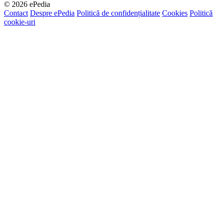
© 2026 ePedia
Contact
Despre ePedia
Politică de confidențialitate
Cookies
Politică
cookie-uri