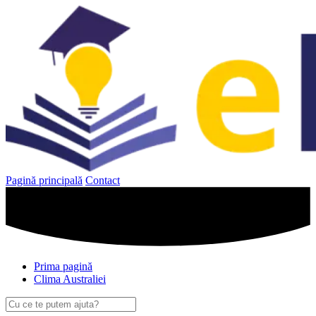
Sari
la
conținut
Pagină principală
Contact
Prima pagină
Clima Australiei
Caută
după: