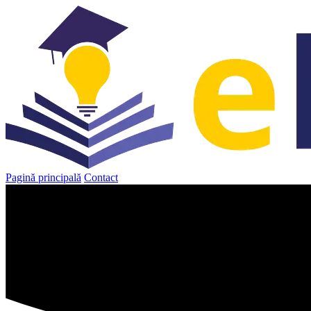
Sari
la
conținut
Pagină principală
Contact