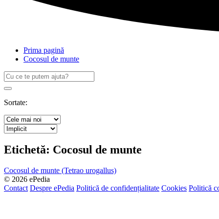
Prima pagină
Cocosul de munte
Caută
după:
Search
Sortate:
Etichetă:
Cocosul de munte
Cocosul de munte (Tetrao urogallus)
© 2026 ePedia
Contact
Despre ePedia
Politică de confidențialitate
Cookies
Politică c