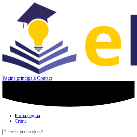
Sari
la
conținut
Pagină principală
Contact
Prima pagină
Crima
Caută
după: