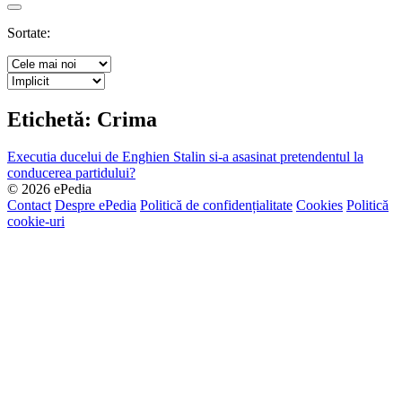
Search
Sortate:
Etichetă:
Crima
Executia ducelui de Enghien
Stalin si-a asasinat pretendentul la
conducerea partidului?
© 2026 ePedia
Contact
Despre ePedia
Politică de confidențialitate
Cookies
Politică
cookie-uri