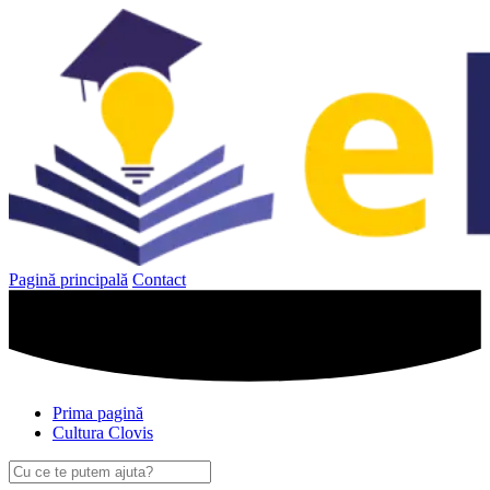
Sari
la
conținut
Pagină principală
Contact
Prima pagină
Cultura Clovis
Caută
după: