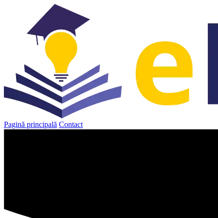
Sari
la
conținut
Pagină principală
Contact