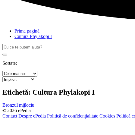
Prima pagină
Cultura Phylakopi I
Caută
după:
Search
Sortate:
Etichetă:
Cultura Phylakopi I
Bronzul mijlociu
© 2026 ePedia
Contact
Despre ePedia
Politică de confidențialitate
Cookies
Politică c