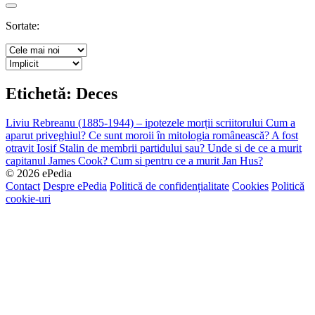
Search
Sortate:
Etichetă:
Deces
Liviu Rebreanu (1885-1944) – ipotezele morții scriitorului
Cum a
aparut priveghiul?
Ce sunt moroii în mitologia românească?
A fost
otravit Iosif Stalin de membrii partidului sau?
Unde si de ce a murit
capitanul James Cook?
Cum si pentru ce a murit Jan Hus?
© 2026 ePedia
Contact
Despre ePedia
Politică de confidențialitate
Cookies
Politică
cookie-uri