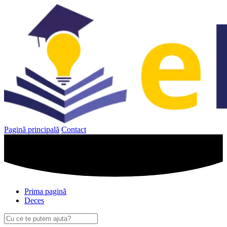
Sari
la
conținut
Pagină principală
Contact
Prima pagină
Deces
Caută
după: