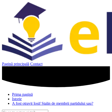
Sari
la
conținut
Pagină principală
Contact
Prima pagină
Istorie
A fost otravit Iosif Stalin de membrii partidului sau?
Caută