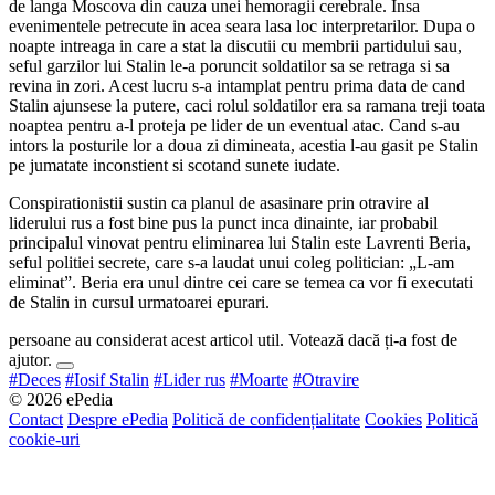
de langa Moscova din cauza unei hemoragii cerebrale. Insa
evenimentele petrecute in acea seara lasa loc interpretarilor. Dupa o
noapte intreaga in care a stat la discutii cu membrii partidului sau,
seful garzilor lui Stalin le-a poruncit soldatilor sa se retraga si sa
revina in zori. Acest lucru s-a intamplat pentru prima data de cand
Stalin ajunsese la putere, caci rolul soldatilor era sa ramana treji toata
noaptea pentru a-l proteja pe lider de un eventual atac. Cand s-au
intors la posturile lor a doua zi dimineata, acestia l-au gasit pe Stalin
pe jumatate inconstient si scotand sunete iudate.
Conspirationistii sustin ca planul de asasinare prin otravire al
liderului rus a fost bine pus la punct inca dinainte, iar probabil
principalul vinovat pentru eliminarea lui Stalin este Lavrenti Beria,
seful politiei secrete, care s-a laudat unui coleg politician: „L-am
eliminat”. Beria era unul dintre cei care se temea ca vor fi executati
de Stalin in cursul urmatoarei epurari.
persoane au considerat acest articol util. Votează dacă ți-a fost de
ajutor.
#Deces
#Iosif Stalin
#Lider rus
#Moarte
#Otravire
© 2026 ePedia
Contact
Despre ePedia
Politică de confidențialitate
Cookies
Politică
cookie-uri