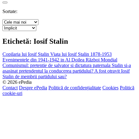
Search
Sortate:
Etichetă:
Iosif Stalin
Copilaria lui Iosif Stalin
Viata lui Iosif Stalin 1878-1953
Evenimentele din 1941-1942 in Al Doilea Război Mondial
Comunismul: pretentie de salvator si dictatura paternala
Stalin si-a
asasinat pretendentul la conducerea partidului?
A fost otravit Iosif
Stalin de membrii partidului sau?
© 2026 ePedia
Contact
Despre ePedia
Politică de confidențialitate
Cookies
Politică
cookie-uri