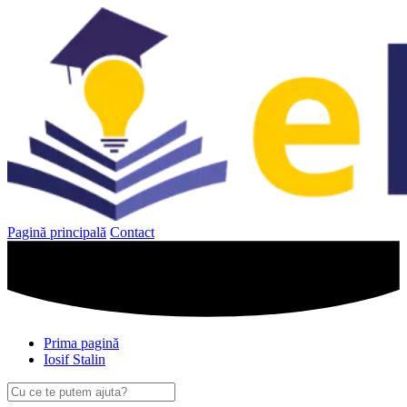
Sari
la
conținut
Pagină principală
Contact
Prima pagină
Iosif Stalin
Caută
după: