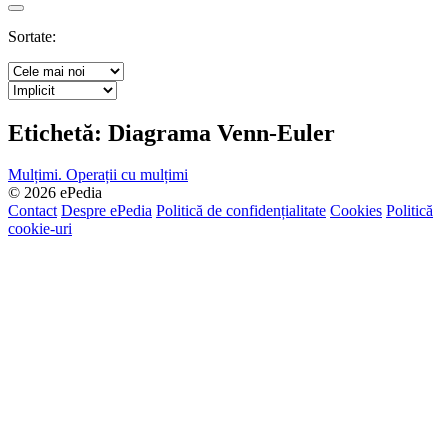
Search
Sortate:
Etichetă:
Diagrama Venn-Euler
Mulțimi. Operații cu mulțimi
© 2026 ePedia
Contact
Despre ePedia
Politică de confidențialitate
Cookies
Politică
cookie-uri