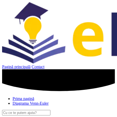
Sari
la
conținut
Pagină principală
Contact
Prima pagină
Diagrama Venn-Euler
Caută
după: