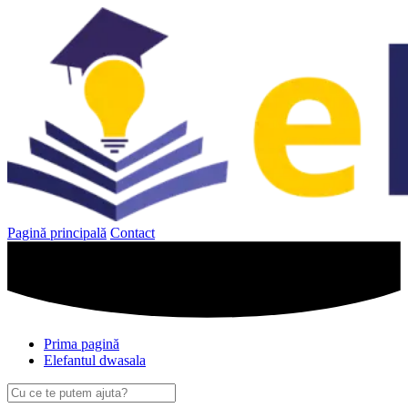
Sari
la
conținut
Pagină principală
Contact
Prima pagină
Elefantul dwasala
Caută
după: