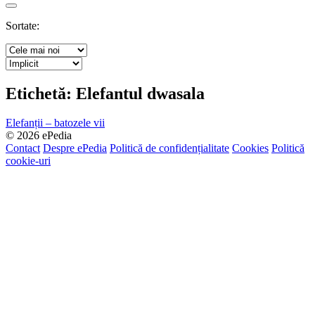
Search
Sortate:
Etichetă:
Elefantul dwasala
Elefanții – batozele vii
© 2026 ePedia
Contact
Despre ePedia
Politică de confidențialitate
Cookies
Politică
cookie-uri