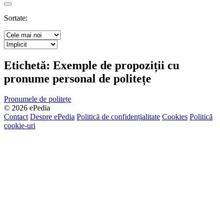
Search
Sortate:
Etichetă:
Exemple de propoziții cu
pronume personal de politețe
Pronumele de politețe
© 2026 ePedia
Contact
Despre ePedia
Politică de confidențialitate
Cookies
Politică
cookie-uri