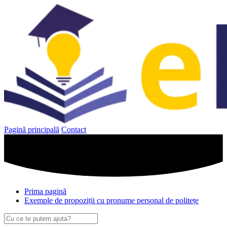
Sari
la
conținut
Pagină principală
Contact
Prima pagină
Exemple de propoziții cu pronume personal de politețe
Caută
după: