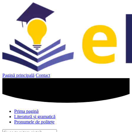
Sari
la
conținut
Pagină principală
Contact
Prima pagină
Literatură și gramatică
Pronumele de politețe
Caută