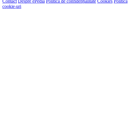
Contact
Despre ePedia
Politică de confidențialitate
Cookies
Politică
cookie-uri