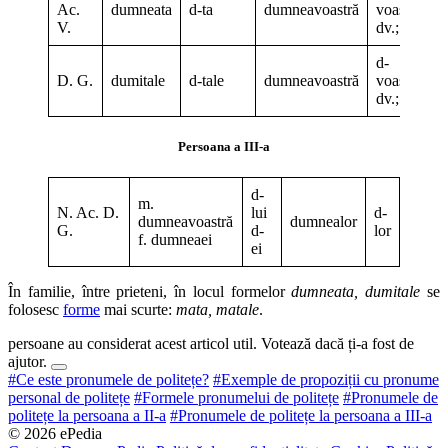
Ac.
dumneata
d-ta
dumneavoastră
voastră;
V.
dv.; dvs.
d-
D. G.
dumitale
d-tale
dumneavoastră
voastră;
dv.; dvs.
Persoana a III-a
d-
m.
N. Ac. D.
lui
d-
dumneavoastră
dumnealor
G.
d-
lor
f. dumneaei
ei
În familie, între prieteni, în locul formelor
dumneata, dumitale
se
folosesc
forme
mai scurte:
mata, matale
.
persoane au considerat acest articol util. Votează dacă ți-a fost de
ajutor.
#Ce este pronumele de politețe?
#Exemple de propoziții cu pronume
personal de politețe
#Formele pronumelui de politețe
#Pronumele de
politețe la persoana a II-a
#Pronumele de politețe la persoana a III-a
© 2026 ePedia