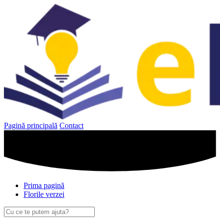
Sari
la
conținut
Pagină principală
Contact
Prima pagină
Florile verzei
Caută
după: