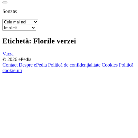
Search
Sortate:
Etichetă:
Florile verzei
Varza
© 2026 ePedia
Contact
Despre ePedia
Politică de confidențialitate
Cookies
Politică
cookie-uri