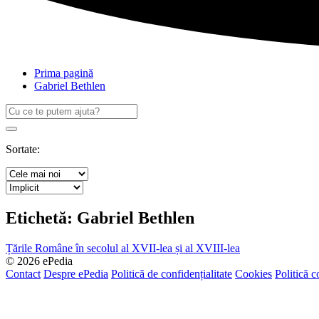
Prima pagină
Gabriel Bethlen
Caută
după:
Search
Sortate:
Etichetă:
Gabriel Bethlen
Țările Române în secolul al XVII-lea și al XVIII-lea
© 2026 ePedia
Contact
Despre ePedia
Politică de confidențialitate
Cookies
Politică c