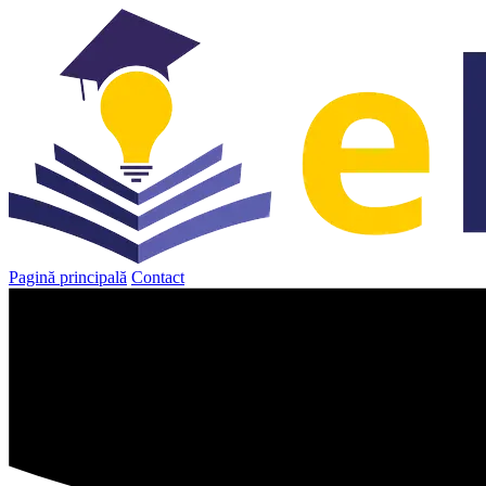
Sari
la
conținut
Pagină principală
Contact