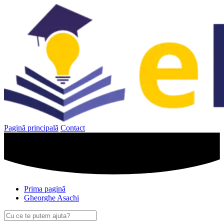
Sari
la
conținut
Pagină principală
Contact
Prima pagină
Gheorghe Asachi
Caută
după: