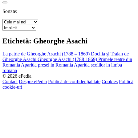
Search
Sortate:
Etichetă:
Gheorghe Asachi
La patrie de Gheorghe Asachi (1788 – 1869)
Dochia și Traian de
Gheorghe Asachi
Gheorghe Asachi (1788-1869)
Primele teatre din
Romania
Aparitia presei in Romania
Aparitia scolilor in limba
romana
© 2026 ePedia
Contact
Despre ePedia
Politică de confidențialitate
Cookies
Politică
cookie-uri