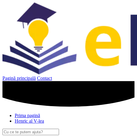
Sari
la
conținut
Pagină principală
Contact
Prima pagină
Henric al V-lea
Caută
după: