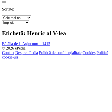
Search
Sortate:
Etichetă:
Henric al V-lea
Bătălia de la Agincourt – 1415
© 2026 ePedia
Contact
Despre ePedia
Politică de confidențialitate
Cookies
Politică
cookie-uri