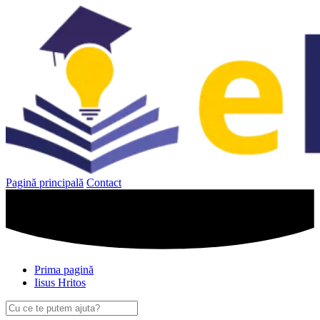
Sari
la
conținut
Pagină principală
Contact
Prima pagină
Iisus Hritos
Caută
după: