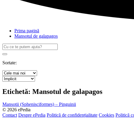
Prima pagină
Mansotul de galapagos
Caută
după:
Search
Sortate:
Etichetă:
Mansotul de galapagos
Mansotii (Sphenisciformes) – Pinguinii
© 2026 ePedia
Contact
Despre ePedia
Politică de confidențialitate
Cookies
Politică c