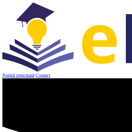
Sari
la
conținut
Pagină principală
Contact