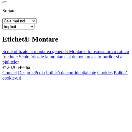
Search
Sortate:
Etichetă:
Montare
Scule utilizate la montarea generala
Montarea transmisiilor cu roti cu
frictiune
Scule folosite la montarea si demontarea suruburilor si a
piulitelor
© 2026 ePedia
Contact
Despre ePedia
Politică de confidențialitate
Cookies
Politică
cookie-uri