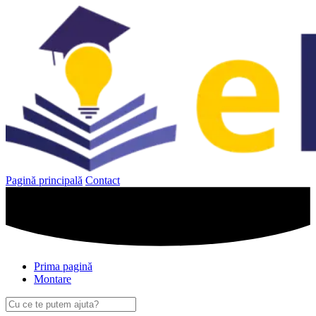
Sari
la
conținut
Pagină principală
Contact
Prima pagină
Montare
Caută
după: