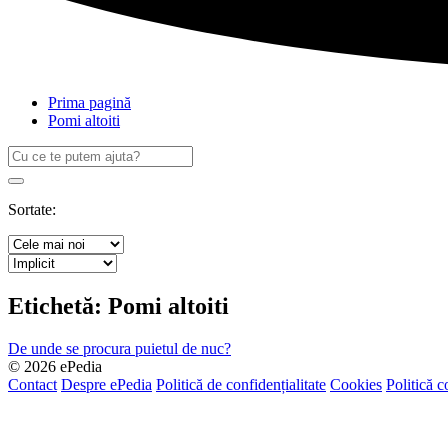
Prima pagină
Pomi altoiti
Caută
după:
Search
Sortate:
Etichetă:
Pomi altoiti
De unde se procura puietul de nuc?
© 2026 ePedia
Contact
Despre ePedia
Politică de confidențialitate
Cookies
Politică c