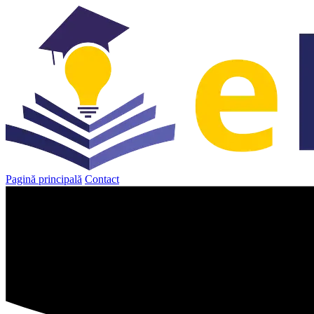
Sari
la
conținut
Pagină principală
Contact