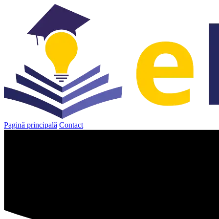
Sari
la
conținut
Pagină principală
Contact