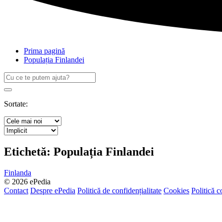
Prima pagină
Populația Finlandei
Caută
după:
Search
Sortate:
Etichetă:
Populația Finlandei
Finlanda
© 2026 ePedia
Contact
Despre ePedia
Politică de confidențialitate
Cookies
Politică c