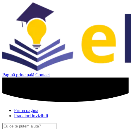
Sari
la
conținut
Pagină principală
Contact
Prima pagină
Pradatori invizibili
Caută
după: