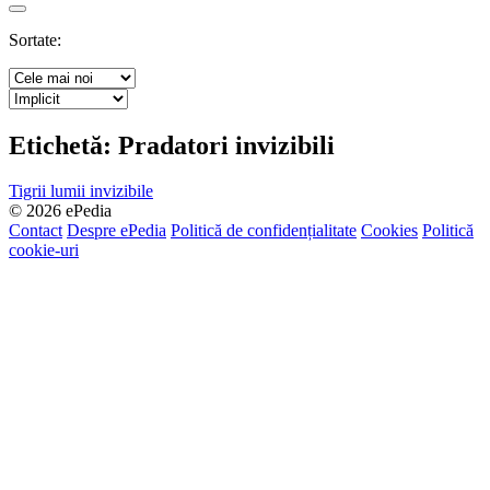
Search
Sortate:
Etichetă:
Pradatori invizibili
Tigrii lumii invizibile
© 2026 ePedia
Contact
Despre ePedia
Politică de confidențialitate
Cookies
Politică
cookie-uri