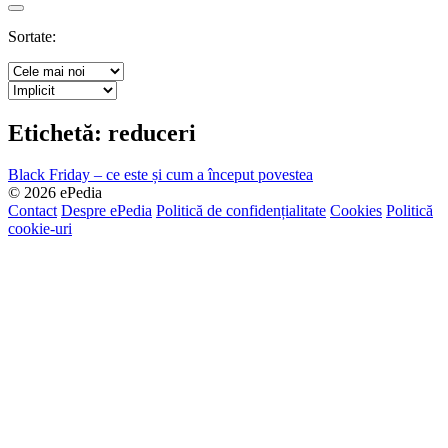
Search
Sortate:
Etichetă:
reduceri
Black Friday – ce este și cum a început povestea
© 2026 ePedia
Contact
Despre ePedia
Politică de confidențialitate
Cookies
Politică
cookie-uri