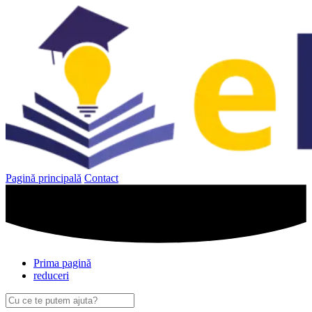
Sari
la
conținut
Pagină principală
Contact
Prima pagină
reduceri
Caută
după: