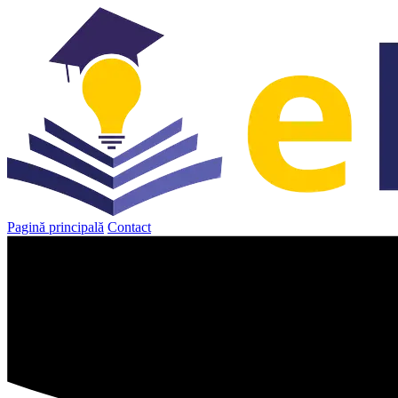
Sari
la
conținut
Pagină principală
Contact