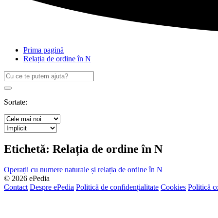
Prima pagină
Relația de ordine în N
Caută
după:
Search
Sortate:
Etichetă:
Relația de ordine în N
Operații cu numere naturale și relația de ordine în N
© 2026 ePedia
Contact
Despre ePedia
Politică de confidențialitate
Cookies
Politică c