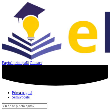
Sari
la
conținut
Pagină principală
Contact
Prima pagină
Semivocale
Caută
după: