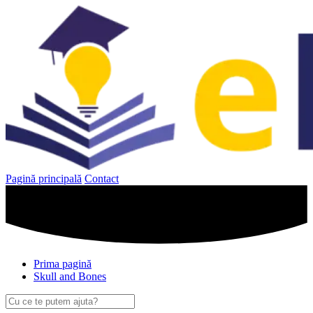
Sari
la
conținut
Pagină principală
Contact
Prima pagină
Skull and Bones
Caută
după: