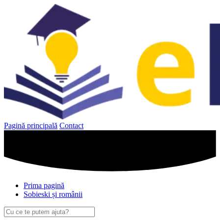
Sari
la
conținut
Pagină principală
Contact
Prima pagină
Sobieski și românii
Caută
după: