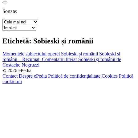
Search
Sortate:
Etichetă:
Sobieski și românii
Momentele subiectului operei Sobieski și românii
Sobieski și
românii – Rezumat. Comentariu literar
Sobieski și românii de
Costache Negruzzi
© 2026 ePedia
Contact
Despre ePedia
Politică de confidențialitate
Cookies
Politică
cookie-uri