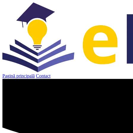
Sari
la
conținut
Pagină principală
Contact