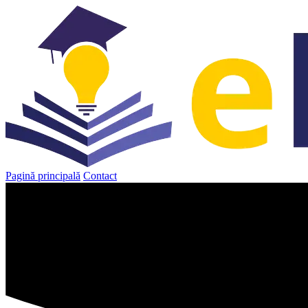
Sari
la
conținut
Pagină principală
Contact