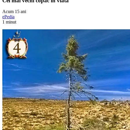
Cel mai vechi copac in viata
Acum 15 ani
ePedia
1 minut