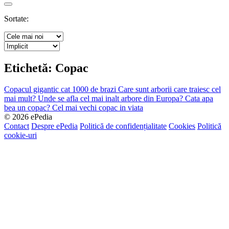
Search
Sortate:
Etichetă:
Copac
Copacul gigantic cat 1000 de brazi
Care sunt arborii care traiesc cel
mai mult?
Unde se afla cel mai inalt arbore din Europa?
Cata apa
bea un copac?
Cel mai vechi copac in viata
© 2026 ePedia
Contact
Despre ePedia
Politică de confidențialitate
Cookies
Politică
cookie-uri