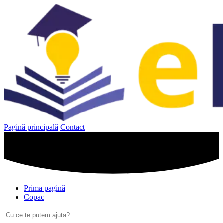
Sari
la
conținut
Pagină principală
Contact
Prima pagină
Copac
Caută
după: