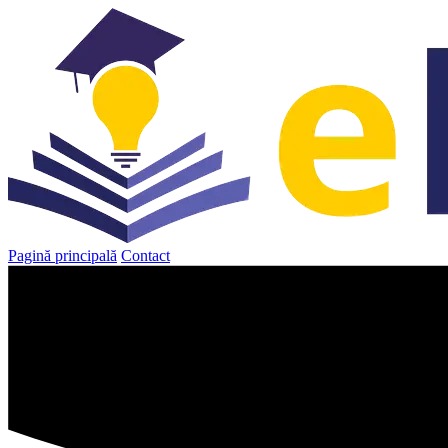
Sari
la
conținut
Pagină principală
Contact