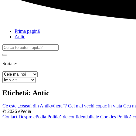
Prima pagină
Antic
Caută
după:
Search
Sortate:
Etichetă:
Antic
Ce este „ceasul din Antikythera”?
Cel mai vechi copac in viata
Cea ma
© 2026 ePedia
Contact
Despre ePedia
Politică de confidențialitate
Cookies
Politică c