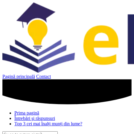
Sari
la
conținut
Pagină principală
Contact
Prima pagină
Întrebări şi răspunsuri
Top 3 cei mai înalți munți din lume?
Caută