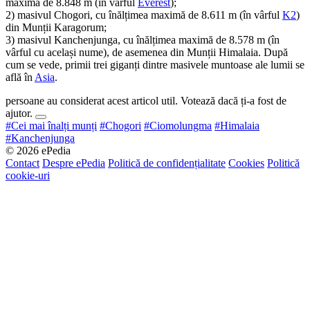
maximă de 8.848 m (în vârful
Everest
);
2) masivul Chogori, cu înălțimea maximă de 8.611 m (în vârful
K2
)
din Munții Karagorum;
3) masivul Kanchenjunga, cu înălțimea maximă de 8.578 m (în
vârful cu același nume), de asemenea din Munții Himalaia. După
cum se vede, primii trei giganți dintre masivele muntoase ale lumii se
află în
Asia
.
persoane au considerat acest articol util. Votează dacă ți-a fost de
ajutor.
#Cei mai înalți munți
#Chogori
#Ciomolungma
#Himalaia
#Kanchenjunga
© 2026 ePedia
Contact
Despre ePedia
Politică de confidențialitate
Cookies
Politică
cookie-uri