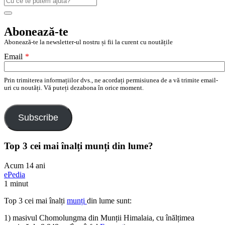
după:
Search
Abonează-te
Abonează-te la newsletter-ul nostru și fii la curent cu noutățile
Email
*
Prin trimiterea informațiilor dvs., ne acordați permisiunea de a vă trimite email-
uri cu noutăți. Vă puteți dezabona în orice moment.
Subscribe
Top 3 cei mai înalți munți din lume?
Acum 14 ani
ePedia
1 minut
Top 3 cei mai înalți
munți
din lume sunt:
1) masivul Chomolungma din Munții Himalaia, cu înălțimea