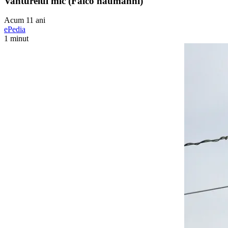
Vanturelul mic (Falco naumanni)
Acum 11 ani
ePedia
1 minut