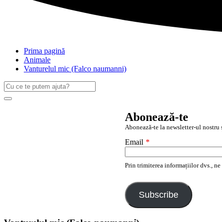
Prima pagină
Animale
Vanturelul mic (Falco naumanni)
Caută
după:
Search
Abonează-te
Abonează-te la newsletter-ul nostru ș
Email
*
Prin trimiterea informațiilor dvs., n
Subscribe