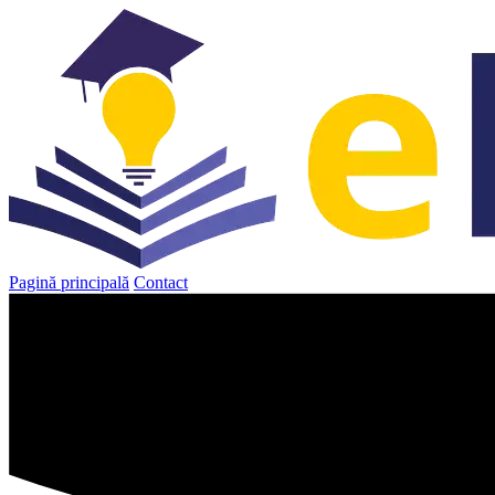
Sari
la
conținut
Pagină principală
Contact