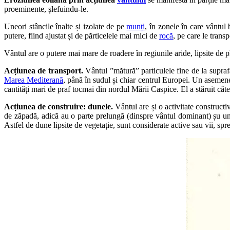
proeminente, șlefuindu-le.
Uneori stâncile înalte și izolate de pe
munți
, în zonele în care vântul
putere, fiind ajustat și de părticelele mai mici de
rocă
, pe care le trans
Vântul are o putere mai mare de roadere în regiunile aride, lipsite de pl
Acțiunea de transport.
Vântul ”mătură” particulele fine de la suprafa
Marea Mediterană
, până în sudul și chiar centrul Europei. Un asemenea
cantități mari de praf tocmai din nordul Mării Caspice. El a stăruit cât
Acțiunea de construire: dunele.
Vântul are și o activitate construct
de zăpadă, adică au o parte prelungă (dinspre vântul dominant) șu una
Astfel de dune lipsite de vegetație, sunt considerate active sau vii, spr