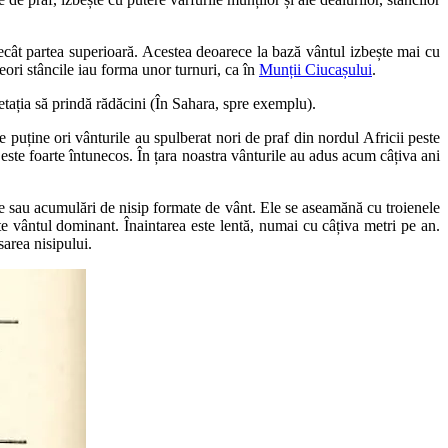
decât partea superioară. Acestea deoarece la bază vântul izbește mai cu
eori stâncile iau forma unor turnuri, ca în
Munții Ciucașului
.
getația să prindă rădăcini (În Sahara, spre exemplu).
 puține ori vânturile au spulberat nori de praf din nordul Africii peste
este foarte întunecos. În țara noastra vânturile au adus acum câțiva ani
le sau acumulări de nisip formate de vânt. Ele se aseamănă cu troienele
e vântul dominant. Înaintarea este lentă, numai cu câțiva metri pe an.
sarea nisipului.