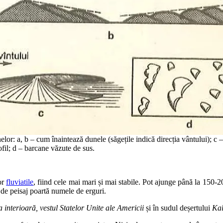
lor: a, b – cum înaintează dunele (săgețile indică direcția vântului); c 
fil; d – barcane văzute de sus.
lor
fluviatile
, fiind cele mai mari și mai stabile. Pot ajunge până la 150-
 de peisaj poartă numele de erguri.
 interioară, vestul Statelor Unite ale Americii
și în sudul deșertului
Kal