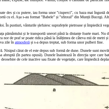
 bate des și cu putere, iau forma unor ”ciuperci”, cu baza mai îngustă 
portă cu el. Așa s-au format ”Babele” și ”sfinxul” din Munții Bucegi. Alt
oi. În pustiuri, vânturile șlefuiesc suprafețele pietroase și împiedică ve
ța pământului și le transportă uneori până la distanțe foarte mari. Nu de
 nor de praf se poate ridica până la înălțimea de câteva mii de metri și 
eva zile în
atmosferă
și s-a depus treptat, sub forma unor pulberi fine.
ivă. Nisipul cărat de el este depus sub formă de dune. Dunele sunt movi
 abruptă (în partea opusă). Dunele înaintează în direcția spre care bat
e deosebire de cele inactive sau fixate de vegetație, care împiedică depla