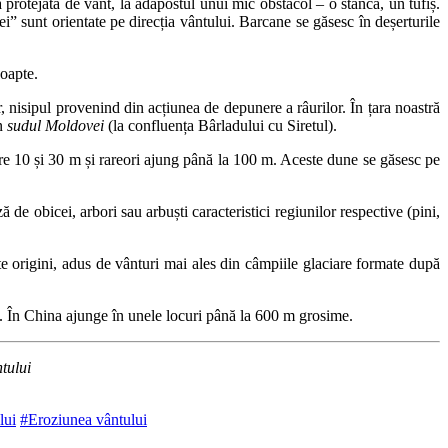
 protejată de vânt, la adăpostul unui mic obstacol – o stâncă, un tufiș.
i” sunt orientate pe direcția vântului. Barcane se găsesc în deșerturile
noapte.
r, nisipul provenind din acțiunea de depunere a râurilor. În țara noastră
în
sudul Moldovei
(la confluența Bârladului cu Siretul).
ntre 10 și 30 m și rareori ajung până la 100 m. Aceste dune se găsesc pe
 de obicei, arbori sau arbuști caracteristici regiunilor respective (pini,
ite origini, adus de vânturi mai ales din câmpiile glaciare formate după
 În China ajunge în unele locuri până la 600 m grosime.
tului
lui
#Eroziunea vântului