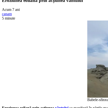
Eroziunea eoliană prin acțiunea vântului
Acum 7 ani
canam
5 minute
Babele-sfinxul
Eroziunea eoliană prin acțiunea
vântului
se manifestă în părțile mai