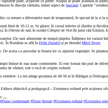
 suprafețe plate, acoperite cu pietre. Nisipul se poate acumula în partea
laseze în direcția vântului, luând aspect de
barcană
. Capetele ”semilune
or, ca urmare a diferențelor mari de temperatură, în special de la zi la 
mă fiind de 10-12 m. Se găsesc în cursul inferior al râurilor și fluviilo
u), în
Oltenia de sud
, în
nordul Câmpiei de Vest
(în jurul văii Eriului), 
ceanelor. Ele sunt alimentate de nisipul plajelor. Înălțimea lor variază î
tc. În România se află în
Delta Dunării
și pe litoralul
Mării Negre
.
 De aceea s-a procedat la fixarea lor cu ajutorul vegetației. Se plantează
mpii întinse în mai toate continentele. El este format din praf de difer
t adus de vânturi, este
o rocă de origine eoliană
.
le emisfere. La noi atinge grosimea de 40-50 m în Bărăgan și Dobrogea.
Editura didactică și pedagogică – Eroziunea eoliană prin acțiunea vân
or.
#Dune continentale
#Dune litorale
#Eroziunea eoliană
#Eroziunea solu