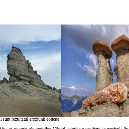
 sunt rezultatul eroziunii eoliene
 înalte, expuse, ale munților. Vântul, conține o cantitate de particule fine