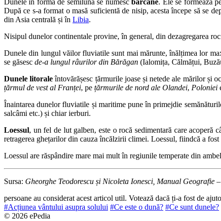
Dunele în formă de semilună se numesc
barcane
. Ele se formează pe
După ce s-a format o masă suficientă de nisip, acesta începe să se dep
din Asia centrală și în
Libia
.
Nisipul dunelor continentale provine, în general, din dezagregarea rocil
Dunele din lungul văilor fluviatile sunt mai mărunte, înălțimea lor maxi
se găsesc
de-a lungul râurilor din Bărăgan
(Ialomița, Călmățui, Buză
Dunele litorale
întovărășesc țărmurile joase și netede ale mărilor și o
țărmul de vest al Franței
, pe
țărmurile de nord ale Olandei
,
Poloniei
e
Înaintarea dunelor fluviatile și maritime pune în primejdie semănăturile.
salcâmi etc.) și chiar ierburi.
Loessul
, un fel de lut galben, este o rocă sedimentară care acoperă câ
retragerea ghețarilor din cauza încălzirii climei. Loessul, fiindcă a fos
Loessul are răspândire mare mai mult în regiunile temperate din ambe
Sursa:
Gheorghe Teodorescu și Nicoleta Ionesci, Manual Geografie – 
persoane au considerat acest articol util. Votează dacă ți-a fost de ajut
#Acțiunea vântului asupra solului
#Ce este o dună?
#Ce sunt dunele?
© 2026 ePedia