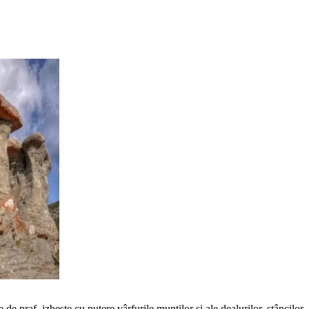
 de praf, izbește cu putere vârfurile munților și ale dealurilor, stâncilor