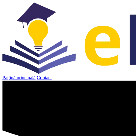
Sari
la
conținut
Pagină principală
Contact