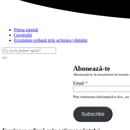
Prima pagină
Geografie
Eroziunea eoliană prin acțiunea vântului
Caută
după:
Search
Abonează-te
Abonează-te la newsletter-ul nostru ș
Email
*
Prin trimiterea informațiilor dvs., n
Subscribe