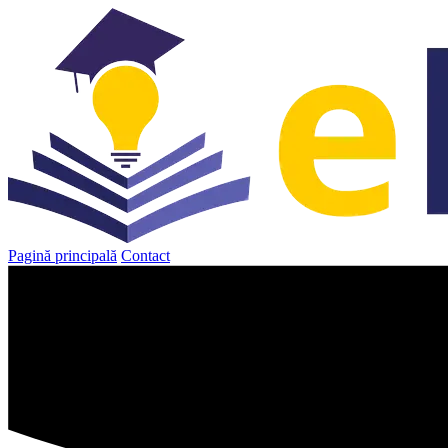
Sari
la
conținut
Pagină principală
Contact