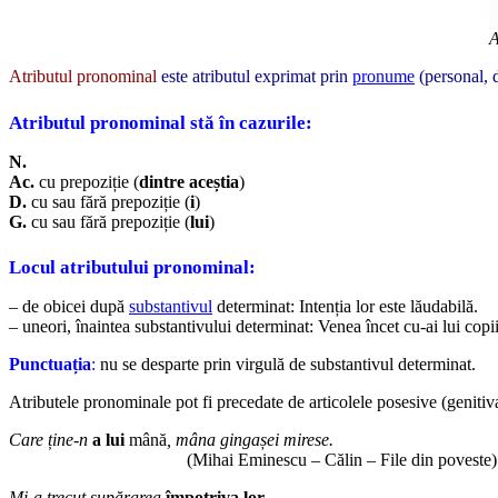
A
Atributul pronominal
este atributul exprimat prin
pronume
(personal, 
Atributul pronominal stă în cazurile:
N.
Ac.
cu prepoziție (
dintre aceștia
)
D.
cu sau fără prepoziție (
i
)
G.
cu sau fără prepoziție (
lui
)
Locul atributului pronominal:
– de obicei după
substantivul
determinat: Intenția lor este lăudabilă.
– uneori, înaintea substantivului determinat: Venea încet cu-ai lui copii
Punctuația
:
nu se desparte prin virgulă de substantivul determinat.
Atributele pronominale pot fi precedate de articolele posesive (genitiva
Care ține-n
a lui
mână
, mâna gingașei mirese.
(Mihai Eminescu – Călin – File din poveste)
Mi-a trecut supărarea
împotriva lor
.