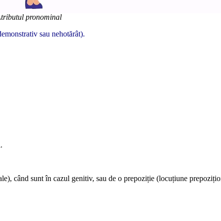
tributul pronominal
demonstrativ sau nehotărât).
.
le), când sunt în cazul genitiv, sau de o prepoziție (locuțiune prepozițio