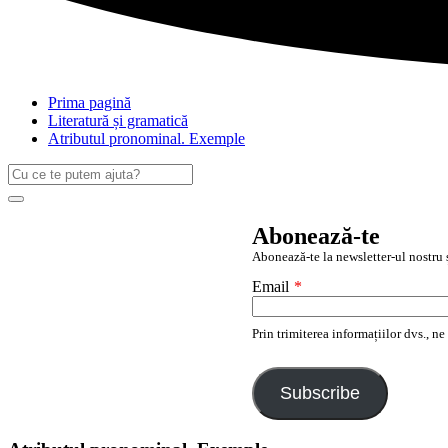
Prima pagină
Literatură și gramatică
Atributul pronominal. Exemple
Caută
după:
Search
Abonează-te
Abonează-te la newsletter-ul nostru ș
Email
*
Prin trimiterea informațiilor dvs., n
Subscribe