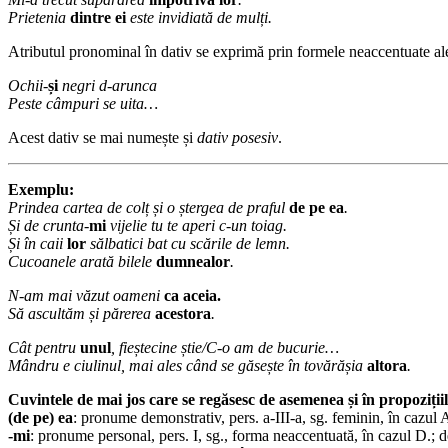
Prietenia
dintre ei
este invidiată de mulți.
Atributul pronominal în dativ se exprimă prin formele neaccentuate a
Ochii-
și
negri d-arunca
Peste câmpuri se uita…
Acest dativ se mai numește și
dativ posesiv
.
Exemplu:
Prindea cartea de colț și o ștergea de praful
de pe ea
.
Și de crunta-
mi
vijelie tu te aperi c-un toiag.
Și în caii
lor
sălbatici bat cu scările de lemn.
Cucoanele arată bilele
dumnealor
.
N-am mai văzut oameni
ca aceia.
Să ascultăm și părerea
acestora
.
Cât pentru
unul
, fieștecine știe/C-o am de bucurie…
Mândru e ciulinul, mai ales când se găsește în tovărășia
altora
.
Cuvintele de mai jos care se regăsesc de asemenea și în propoziții
(de pe) ea
: pronume demonstrativ, pers. a-III-a, sg. feminin, în cazul 
-mi
: pronume personal, pers. I, sg., forma neaccentuată, în cazul D.; d