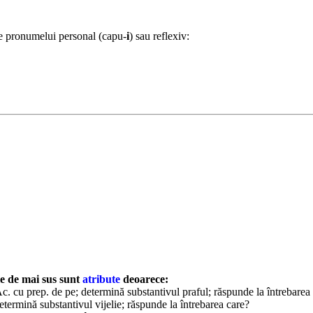
le pronumelui personal (capu-
i
) sau reflexiv:
le de mai sus sunt
atribute
deoarece:
Ac. cu prep. de pe; determină substantivul praful; răspunde la întrebarea
etermină substantivul vijelie; răspunde la întrebarea care?