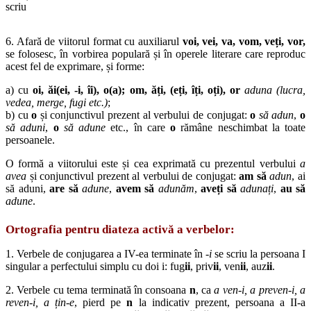
scriu
6. Afară de viitorul format cu auxiliarul
voi, vei, va, vom, veți, vor,
se folosesc, în vorbirea populară și în operele literare care reproduc
acest fel de exprimare, și forme:
a) cu
oi, ăi(ei, -i, îi), o(a); om, ăți, (eți, îți, oți), or
aduna
(lucra,
vedea, merge, fugi etc.)
;
b) cu
o
și conjunctivul prezent al verbului de conjugat:
o
să adun
,
o
să aduni
,
o
să adune
etc., în care
o
rămâne neschimbat la toate
persoanele.
O formă a viitorului este și cea exprimată cu prezentul verbului
a
avea
și conjunctivul prezent al verbului de conjugat:
am să
adun
, ai
să aduni,
are să
adune
,
avem să
adunăm
,
aveți să
adunați
,
au să
adune
.
Ortografia pentru diateza activă a verbelor:
1. Verbele de conjugarea a IV-ea terminate în
-i
se scriu la persoana I
singular a perfectului simplu cu doi i: fug
ii
, priv
ii
, ven
ii
, auz
ii
.
2. Verbele cu tema terminată în consoana
n
, ca
a ven-i, a preven-i, a
reven-i, a țin-e
, pierd pe
n
la indicativ prezent, persoana a II-a