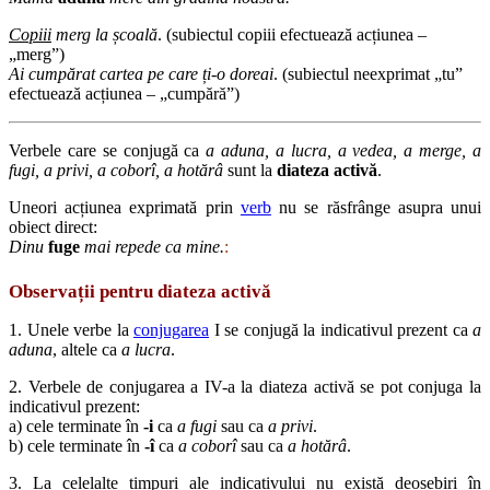
Copiii
merg la școală
. (subiectul copiii efectuează acțiunea –
„merg”)
Ai cumpărat cartea pe care ți-o doreai
. (subiectul neexprimat „tu”
efectuează acțiunea – „cumpără”)
Verbele care se conjugă ca
a aduna, a lucra, a vedea, a merge, a
fugi, a privi, a coborî, a hotărâ
sunt la
diateza activă
.
Uneori acțiunea exprimată prin
verb
nu se răsfrânge asupra unui
obiect direct:
Dinu
fuge
mai repede ca mine.
:
Observații pentru diateza activă
1. Unele verbe la
conjugarea
I se conjugă la indicativul prezent ca
a
aduna
, altele ca
a lucra
.
2. Verbele de conjugarea a IV-a la diateza activă se pot conjuga la
indicativul prezent:
a) cele terminate în
-i
ca
a fugi
sau ca
a privi
.
b) cele terminate în
-î
ca
a coborî
sau ca
a hotărâ
.
3. La celelalte timpuri ale indicativului nu există deosebiri în