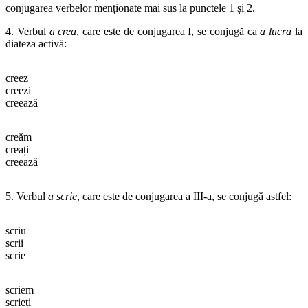
conjugarea verbelor menționate mai sus la punctele 1 și 2.
4. Verbul
a crea
, care este de conjugarea I, se conjugă ca
a lucra
la
diateza activă:
creez
creezi
creează
creăm
creați
creează
5. Verbul
a scrie
, care este de conjugarea a III-a, se conjugă astfel:
scriu
scrii
scrie
scriem
scrieți