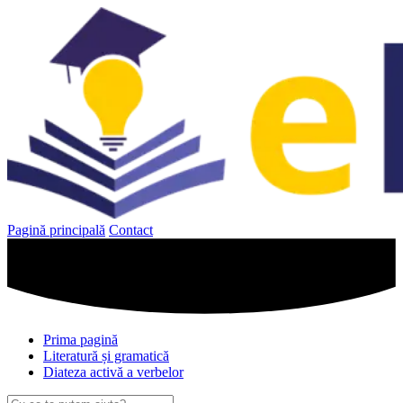
Sari
la
conținut
Pagină principală
Contact
Prima pagină
Literatură și gramatică
Diateza activă a verbelor
Caută