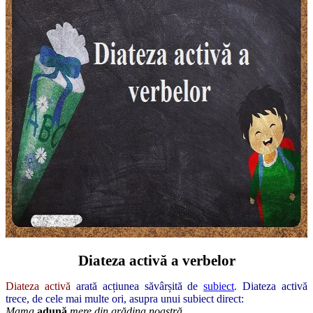
Diateza activă a verbelor
Diateza activă
arată acțiunea săvârșită de
subiect
. Diateza activă
trece, de cele mai multe ori, asupra unui subiect direct:
Mama
adună
mere din grădina noastră.