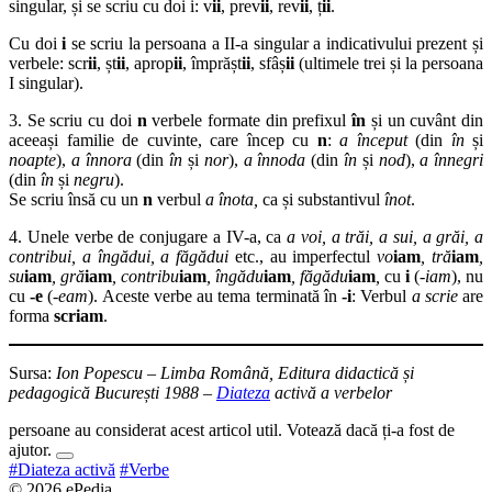
singular, și se scriu cu doi i: v
ii
, prev
ii
, rev
ii
, ț
ii
.
Cu doi
i
se scriu la persoana a II-a singular a indicativului prezent și
verbele: scr
ii
, șt
ii
, aprop
ii
, împrășt
ii
, sfâș
ii
(ultimele trei și la persoana
I singular).
3. Se scriu cu doi
n
verbele formate din prefixul
în
și un cuvânt din
aceeași familie de cuvinte, care încep cu
n
:
a început
(din
în
și
noapte
),
a înnora
(din
în
și
nor
),
a înnoda
(din
în
și
nod
),
a înnegri
(din
în
și
negru
).
Se scriu însă cu un
n
verbul
a înota,
ca și substantivul
înot
.
4. Unele verbe de conjugare a IV-a, ca
a voi, a trăi, a sui, a grăi, a
contribui, a îngădui, a făgădui
etc., au imperfectul
vo
iam
, tră
iam
,
su
iam
, gră
iam
, contribu
iam
, îngădu
iam
, făgădu
iam
,
cu
i
(
-iam
), nu
cu
-e
(
-eam
). Aceste verbe au tema terminată în
-i
: Verbul
a scrie
are
forma
scriam
.
Sursa:
Ion Popescu – Limba Română, Editura didactică și
pedagogică București 1988 –
Diateza
activă a verbelor
persoane au considerat acest articol util. Votează dacă ți-a fost de
ajutor.
#Diateza activă
#Verbe
© 2026 ePedia