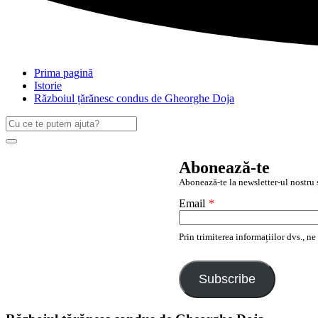
Prima pagină
Istorie
Războiul țărănesc condus de Gheorghe Doja
Caută
după:
Search
Abonează-te
Abonează-te la newsletter-ul nostru ș
Email
*
Prin trimiterea informațiilor dvs., n
Subscribe