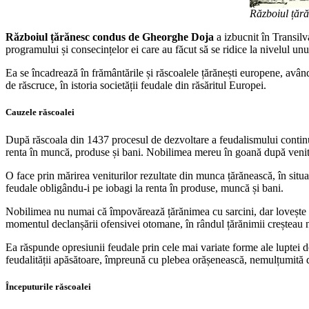
Războiul țăr
Războiul țărănesc condus de Gheorghe Doja
a izbucnit în Transilv
programului și consecințelor ei care au făcut să se ridice la nivelul un
Ea se încadrează în frământările și răscoalele țărănești europene, avân
de răscruce, în istoria societății feudale din răsăritul Europei.
Cauzele răscoalei
După răscoala din 1437 procesul de dezvoltare a feudalismului continuă,
renta în muncă, produse și bani. Nobilimea mereu în goană după venitur
O face prin mărirea veniturilor rezultate din munca țărănească, în situ
feudale obligându-i pe iobagi la renta în produse, muncă și bani.
Nobilimea nu numai că împovărează țărănimea cu sarcini, dar lovește și 
momentul declanșării ofensivei otomane, în rândul țărănimii creșteau 
Ea răspunde opresiunii feudale prin cele mai variate forme ale luptei de
feudalității apăsătoare, împreună cu plebea orășenească, nemulțumită de 
Începuturile răscoalei