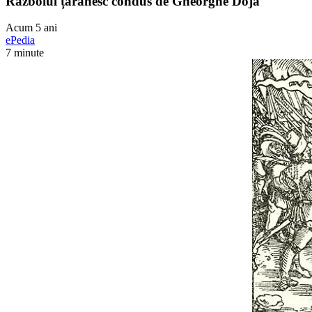
Războiul țărănesc condus de Gheorghe Doja
Acum 5 ani
ePedia
7 minute