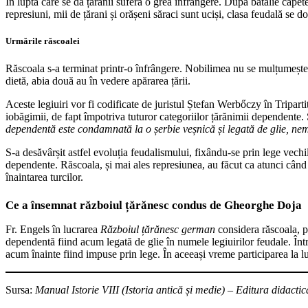
În lupta care se dă țăranii suferă o grea înfrângere. După bătălie căpete
represiuni, mii de țărani și orășeni săraci sunt uciși, clasa feudală se 
Urmările răscoalei
Răscoala s-a terminat printr-o înfrângere. Nobilimea nu se mulțumește 
dietă, abia două au în vedere apărarea țării.
Aceste legiuiri vor fi codificate de juristul Ștefan Werbőczy în Tripart
iobăgimii, de fapt împotriva tuturor categoriilor țărănimii dependente.
dependentă este condamnată la o șerbie veșnică și legată de glie, ne
S-a desăvârșit astfel evoluția feudalismului, fixându-se prin lege vechile
dependente. Răscoala, și mai ales represiunea, au făcut ca atunci când
înaintarea turcilor.
Ce a însemnat războiul țărănesc condus de Gheorghe Doja
Fr. Engels în lucrarea
Războiul țărănesc german
considera răscoala, pr
dependentă fiind acum legată de glie în numele legiuirilor feudale. Într
acum înainte fiind impuse prin lege. În aceeași vreme participarea la 
Sursa:
Manual Istorie VIII (Istoria antică și medie) – Editura didac