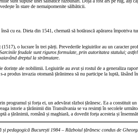
niile sunt supuse unei sălbatice răzbunări. Doja a fost ars pe rug, alți că
dovedește în stare de nemaipomenite sălbăticii.
însă cu ea. Dieta din 1541, chemată să hotărască apărarea împotriva turc
it (1517), o lucrare în trei părți. Prevederile legiuirilor au un caracter 
 S
arcinile feudale sunt riguros formulate, prin autoritatea statului; ast
maiavând dreptul la strămutare
.
 dorințe ale nobilimii. Legiuirile au avut și rostul de a generaliza raport
 s-a produs invazia otomană țărănimea să nu participe la luptă, lăsând în
in programul și forța ei, un adevărat război țărănesc. Ea a constituit un
eaga istorie a țărănimii din Transilvania se va resimți în secolele următo
luptă a țărănimii, română și maghiară, a dovedit forța acesteia și însem
tică și pedagogică București 1984 – Războiul țărănesc condus de Gheor