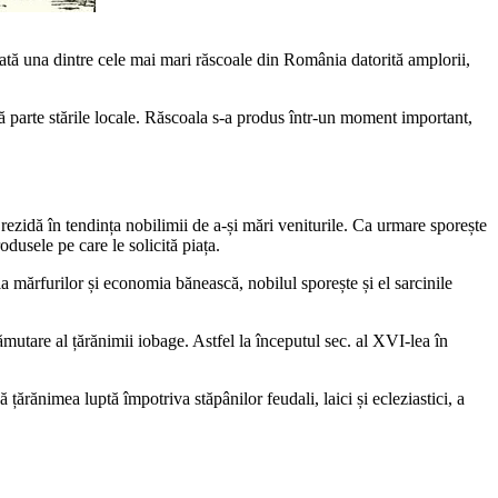
erată una dintre cele mai mari răscoale din România datorită amplorii,
ă parte stările locale. Răscoala s-a produs într-un moment important,
rezidă în tendința nobilimii de a-și mări veniturile. Ca urmare sporește
usele pe care le solicită piața.
a mărfurilor și economia bănească, nobilul sporește și el sarcinile
mutare al țărănimii iobage. Astfel la începutul sec. al XVI-lea în
țărănimea luptă împotriva stăpânilor feudali, laici și ecleziastici, a