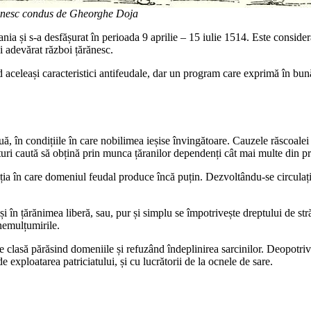
ănesc condus de Gheorghe Doja
ania și s-a desfășurat în perioada 9 aprilie – 15 iulie 1514. Este consid
ui adevărat război țărănesc.
d aceleași caracteristici antifeudale, dar un program care exprimă în bun
 în condițiile în care nobilimea ieșise învingătoare. Cauzele răscoalei 
i caută să obțină prin munca țăranilor dependenți cât mai multe din prod
ația în care domeniul feudal produce încă puțin. Dezvoltându-se circulați
în țărănimea liberă, sau, pur și simplu se împotrivește dreptului de stră
nemulțumirile.
 clasă părăsind domeniile și refuzând îndeplinirea sarcinilor. Deopotrivă 
exploatarea patriciatului, și cu lucrătorii de la ocnele de sare.