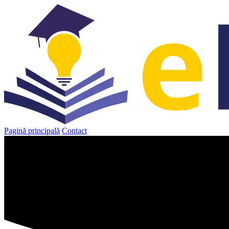
Sari
la
conținut
Pagină principală
Contact