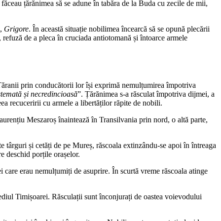
 făceau țărănimea să se adune în tabăra de la Buda cu zecile de mii,
a,
Grigore
. În această situație nobilimea încearcă să se opună plecării
 refuză de a pleca în cruciada antiotomană și întoarce armele
 Țăranii prin conducătorii lor își exprimă nemulțumirea împotriva
stemată și necredincioasă
”. Țărănimea s-a răsculat împotriva dijmei, a
a recuceririi cu armele a libertăților răpite de nobili.
Laurențiu Meszaroș înaintează în Transilvania prin nord, o altă parte,
e târguri și cetăți de pe Mureș, răscoala extinzându-se apoi în întreaga
e deschid porțile orașelor.
 cei care erau nemulțumiți de asuprire. În scurtă vreme răscoala atinge
ediul Timișoarei. Răsculații sunt înconjurați de oastea voievodului