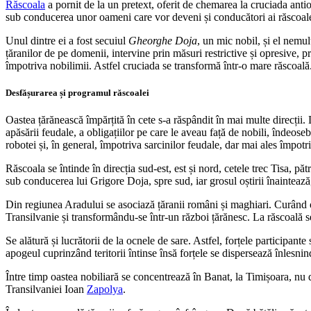
Răscoala
a pornit de la un pretext, oferit de chemarea la cruciada ant
sub conducerea unor oameni care vor deveni și conducători ai răscoale
Unul dintre ei a fost secuiul
Gheorghe Doja
, un mic nobil, și el nemu
țăranilor de pe domenii, intervine prin măsuri restrictive și opresive
împotriva nobilimii. Astfel cruciada se transformă într-o mare răscoală
Desfășurarea și programul răscoalei
Oastea țărănească împărțită în cete s-a răspândit în mai multe direcții
apăsării feudale, a obligațiilor pe care le aveau față de nobili, îndeoseb
robotei și, în general, împotriva sarcinilor feudale, dar mai ales împotri
Răscoala se întinde în direcția sud-est, est și nord, cetele trec Tisa, 
sub conducerea lui Grigore Doja, spre sud, iar grosul oștirii înaintea
Din regiunea Aradului se asociază țăranii români și maghiari. Curând o
Transilvanie și transformându-se într-un război țărănesc. La răscoală se
Se alătură și lucrătorii de la ocnele de sare. Astfel, forțele participan
apogeul cuprinzând teritorii întinse însă forțele se dispersează înlesnin
Între timp oastea nobiliară se concentrează în Banat, la Timișoara, nu 
Transilvaniei Ioan
Zapolya
.