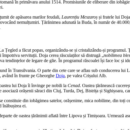
iotomană în primăvara anului 1514. Promisiunile de eliberare din iobăgie
i.
lțumit de apăsarea marilor feudali,
Laurențiu Meszaroș
și fratele lui Doj
, provocând nemulțumiri. Țărănimea adunată la Buda, în număr de 40.000,
.
. La Țegled a făcut popas, organizându-se și cristalizându-și programul.
i împotriva servituții. Doja cerea răsculaților să distrugă „
nobilimea ble
va tendințelor de legare de glie. În programul răscoalei își face loc și idee
pătrund în Transilvania. O parte din cete care se aflau sub conducerea lui 
ză, având în frunte pe Gheorghe
Doja
, pe valea Crișului Alb.
astea lui Doja îi învinge pe nobili la
Cenad
. Oastea țărănească cucereșt
 asociază orășenii săraci din Cluj, Turda, Dej, Bistrița și Sighișoara, car
te se constituie din iobăgimea satelor, orășenime, mica nobilime, din toți
d înăbușirea ei.
departe de oastea țărănimii aflată între Lipova și Timișoara. Urmează as