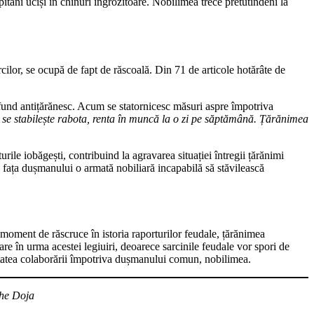
pitani uciși în chinuri îngrozitoare. Nobilimea trece pretutindeni la
ilor, se ocupă de fapt de răscoală. Din 71 de articole hotărâte de
profund antițărănesc. Acum se statornicesc măsuri aspre împotriva
fel se stabilește rabota, renta în muncă la o zi pe săptămână. Țărănimea
urile iobăgești, contribuind la agravarea situației întregii țărănimi
 fața dușmanului o armată nobiliară incapabilă să stăvilească
 moment de răscruce în istoria raporturilor feudale, țărănimea
are în urma acestei legiuiri, deoarece sarcinile feudale vor spori de
nătatea colaborării împotriva dușmanului comun, nobilimea.
ghe Doja