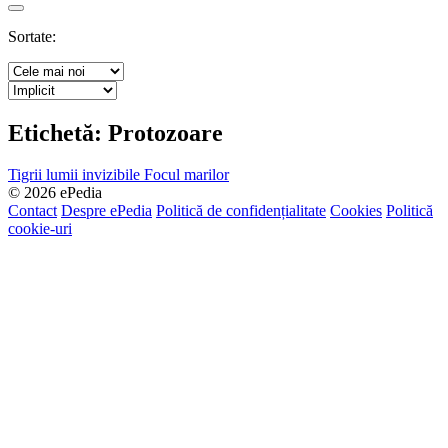
Search
Sortate:
Etichetă:
Protozoare
Tigrii lumii invizibile
Focul marilor
© 2026 ePedia
Contact
Despre ePedia
Politică de confidențialitate
Cookies
Politică
cookie-uri