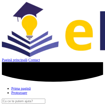
Sari
la
conținut
Pagină principală
Contact
Prima pagină
Protozoare
Caută
după: