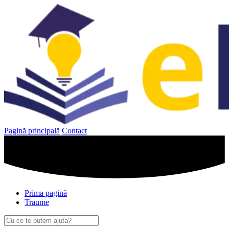
Sari
la
conținut
Pagină principală
Contact
Prima pagină
Traume
Caută
după: