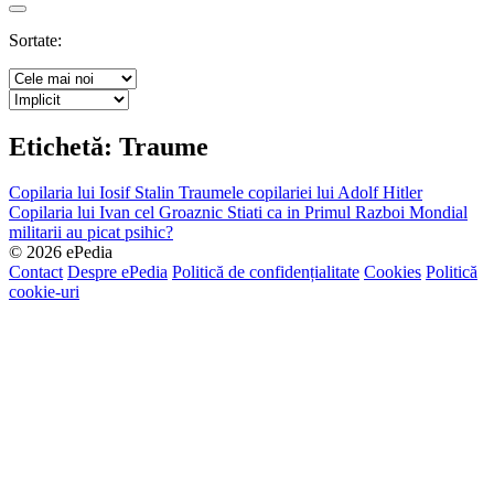
Search
Sortate:
Etichetă:
Traume
Copilaria lui Iosif Stalin
Traumele copilariei lui Adolf Hitler
Copilaria lui Ivan cel Groaznic
Stiati ca in Primul Razboi Mondial
militarii au picat psihic?
© 2026 ePedia
Contact
Despre ePedia
Politică de confidențialitate
Cookies
Politică
cookie-uri